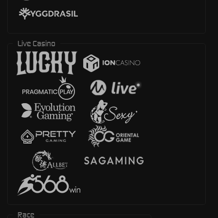
Live Casino
Race