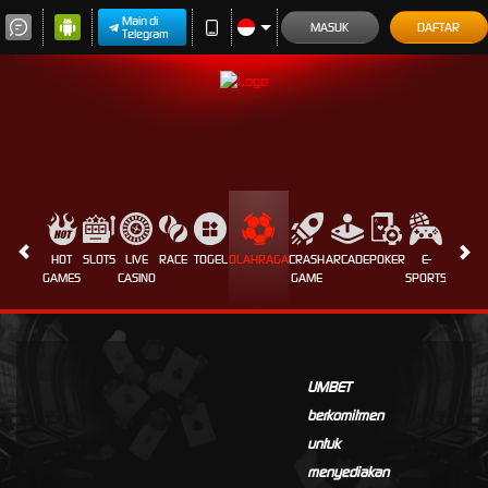
Main di
MASUK
DAFTAR
Telegram
HOT
SLOTS
LIVE
RACE
TOGEL
OLAHRAGA
CRASH
ARCADE
POKER
E-
PROMO
GAMES
CASINO
GAME
SPORTS
UMBET
berkomitmen
untuk
menyediakan