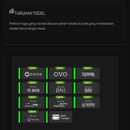
TARUHAN TOGEL
Platform togel yang menarik dari perusahan terbaik di dunia yang menawarkan
hadiah kemenangan besar