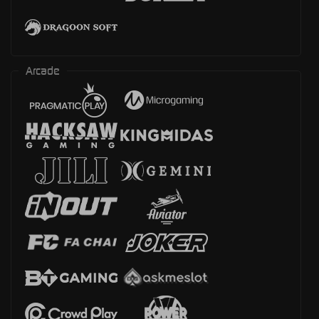
Arcade