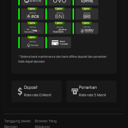
* Selama bank maintenance dan bank offline deposit dan penarikan
tidak dapat diproses
Deposit
Penarikan
Rata-rata 0 Menit
Rata-rata 5 Menit
Tanggung Jawab
Browser Yang
Bermain
Didukung