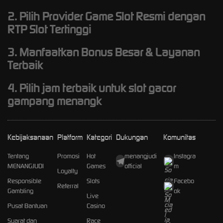
2. Pilih Provider Game Slot Resmi dengan
RTP Slot Tertinggi
3. Manfaatkan Bonus Besar & Layanan
Terbaik
4. Pilih jam terbaik untuk slot gacor
gampang menangk
Kebijaksanaan
Platform
Kategori
Dukungan
Komunitas
Tentang
Promosi
Hot
menangjudi
Instagra
MENANGJUDI
Games
official
m
Loyalty
Responsible
Slots
Facebo
Referral
Gambling
ok
Live
Pusat Bantuan
Casino
Syarat dan
Race