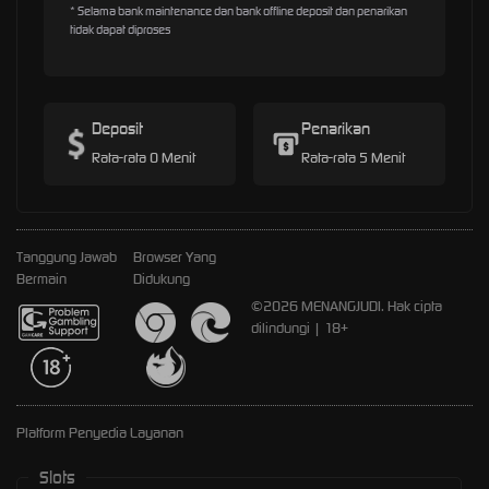
* Selama bank maintenance dan bank offline deposit dan penarikan
tidak dapat diproses
Deposit
Penarikan
Rata-rata 0 Menit
Rata-rata 5 Menit
Tanggung Jawab
Browser Yang
Bermain
Didukung
©2026 MENANGJUDI. Hak cipta
dilindungi | 18+
Platform Penyedia Layanan
Slots