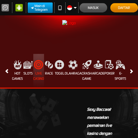
Main di
MASUK
DAFTAR
Telegram
HOT
SLOTS
LIVE
RACE
TOGEL
OLAHRAGA
CRASH
ARCADE
POKER
E-
PROMO
GAMES
CASINO
GAME
SPORTS
Sexy Baccarat
menawarkan
permainan live
kasino dengan