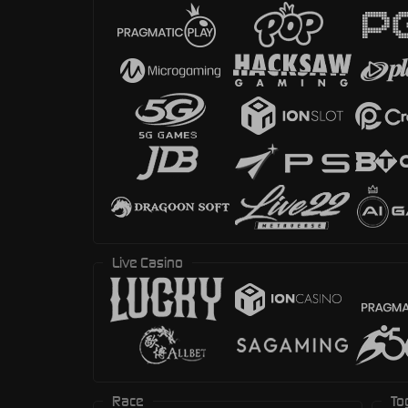
Live Casino
Race
To