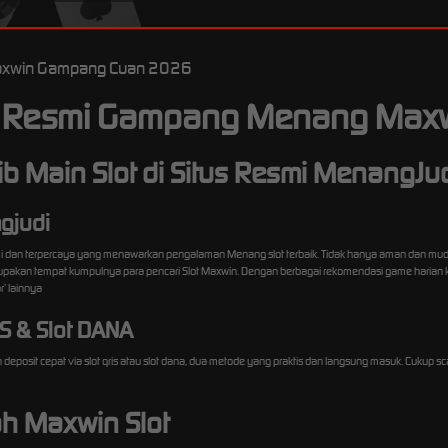
r Maxwin Gampang Cuan 2026
ot Resmi Gampang Menang Maxw
Main Slot di Situs Resmi MenangJu
gjudi
resmi dan terpercaya yang menawarkan pengalaman Menang slot terbaik. Tidak hanya aman dan mud
rupakan tempat kumpulnya para pencari Slot Maxwin. Dengan berbagai rekomendasi game harian 
r’ lainnya
IS & Slot DANA
osit cepat via slot qris atau slot dana, dua metode yang praktis dan langsung masuk. Cukup scan 
ah Maxwin Slot