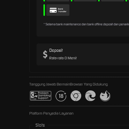
* Selama bank maintenance dan bank offline deposit dan penarik
Deposit
Rata-rata 0 Menit
Tanggung Jawab Bermain
Browser Yang Didukung
Platform Penyedia Layanan
Slots