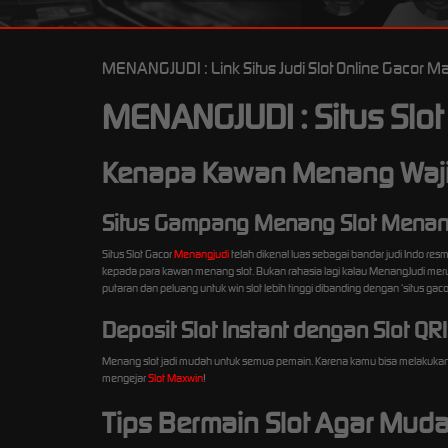
MENANGJUDI : Link Situs Judi Slot Online Gaco
MENANGJUDI : Situs Sl
Kenapa Kawan Menang Wajib 
Situs Gampang Menang Slot Menan
Situs Slot Gacor
Menangjudi
telah dikenal luas sebagai bandar judi Indo 
kepada para kawan menang slot. Bukan rahasia lagi kalau MenangJudi me
putaran dan peluang untuk win slot lebih tinggi dibanding dengan ‘situs gaco
Deposit Slot Instant dengan Slot QR
Menang slot jadi mudah untuk semua pemain. Karena kamu bisa melakukan dep
mengejar
Slot Maxwin
!
Tips Bermain Slot Agar Mud