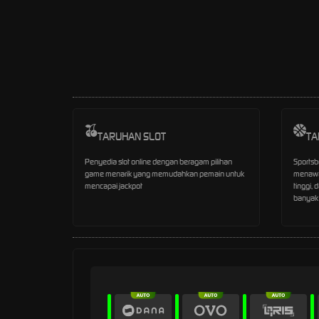
TARUHAN SLOT
TA
Penyedia slot online dengan beragam pilihan
Sportsb
game menarik yang memudahkan pemain untuk
menawar
mencapai jackpot
tinggi,
banyak 