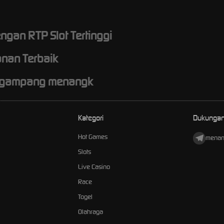
engan RTP Slot Tertinggi
nan Terbaik
cor gampang menangk
Kategori
Dukunga
Hot Games
menang
Slots
Live Casino
Race
Togel
Olahraga