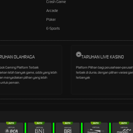
Crash Game
Arcade
Poker
E-Sports
RUHAN OLAHRAGA
TARUHAN LIVE KASINO
ook Gaming Platform Terbaik
Platform Pilihan bagi perusahaan-perusa
kan lebih banyak game, odds yang lebih
terbaik di dunia, dengan pilihan variasi g
 dan menyediakan pilihan yang lebih
terbanyak
untuk pemain.