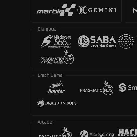
Olahraga
Crash Game
Arcade