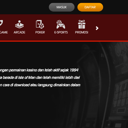
MASUK
DAFTAR
 GAME
ARCADE
POKER
E-SPORTS
PROMOSI
an permainan kasino dan telah aktif sejak 1994
erada di Isle of Man dan telah memiliki lebih dari
an cara di download atau langsung dimainkan dalam