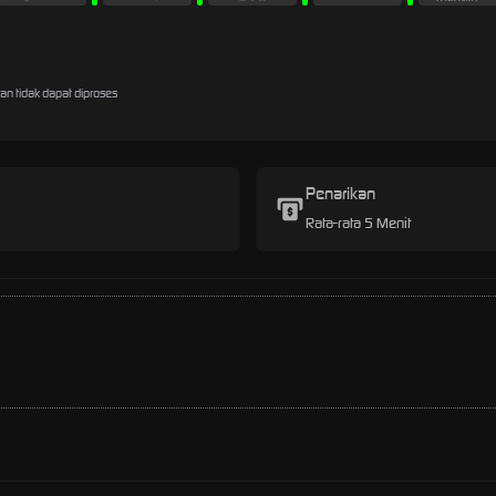
an tidak dapat diproses
Penarikan
Rata-rata 5 Menit