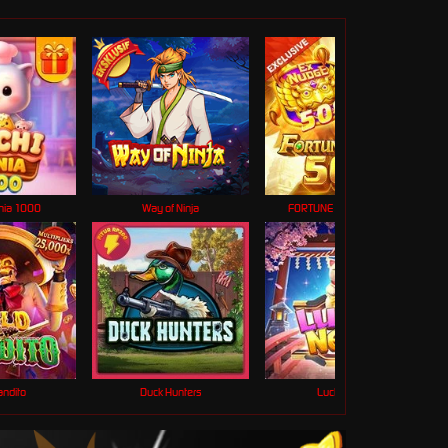
nia 1000
Way of Ninja
FORTUNE GARUDA 500
andito
Duck Hunters
Lucky Neko