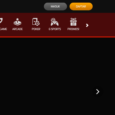
MASUK
DAFTAR
 GAME
ARCADE
POKER
E-SPORTS
PROMOSI