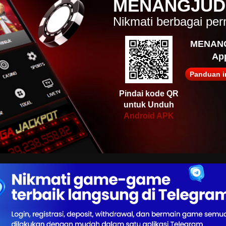
MENANGJUDI
Nikmati berbagai pe
MENAN
Ap
Panduan i
Pindai kode QR
untuk Unduh
Android APK