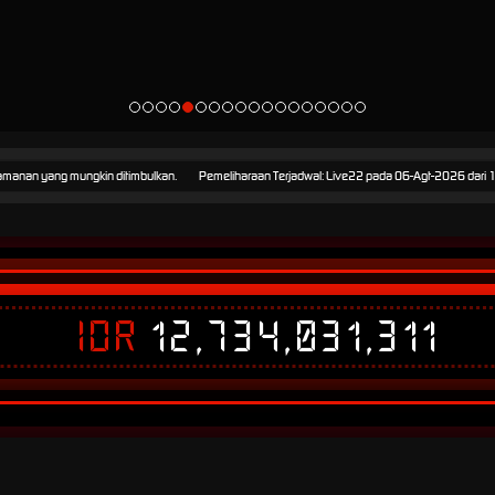
yang mungkin ditimbulkan.
Pemeliharaan Terjadwal: Live22 pada 06-Agt-2026 dari 13.24.15
IDR
12,734,031,311