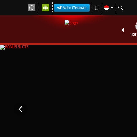
Main di Telegram
HOT