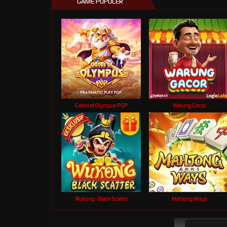
GAME POPULER
Gates of Olympus POP
Warung Gacor
Wukong - Black Scatter
Mahjong Ways