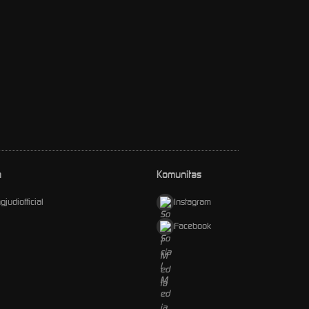
n
Komunitas
judiofficial
Instagram
Facebook