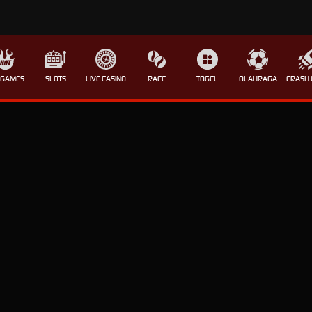
 GAMES
SLOTS
LIVE CASINO
RACE
TOGEL
OLAHRAGA
CRASH