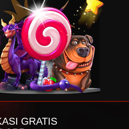
ASI GRATIS